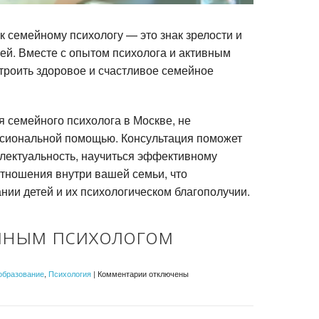
 семейному психологу — это знак зрелости и
ей. Вместе с опытом психолога и активным
троить здоровое и счастливое семейное
 семейного психолога в Москве, не
ссиональной помощью. Консультация поможет
лектуальность, научиться эффективному
тношения внутри вашей семьи, что
нии детей и их психологическом благополучии.
йным психологом
к
образование
,
Психология
|
Комментарии
отключены
записи
семинары
с
семейным