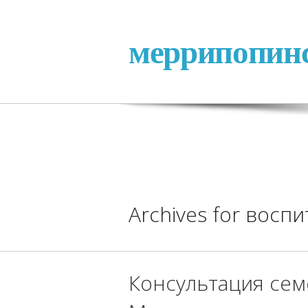
меррипопин
Archives for восп
Консультация сем