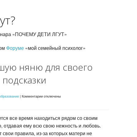
психологом
ут?
еминара «ПОЧЕМУ ДЕТИ ЛГУТ»
ком
Форуме
«мой семейный психолог»
шую няню для своего
 подсказки
к
образование
|
Комментарии
отключены
записи
Как
выбрать
хорошую
няню
ется все время находиться рядом со своим
для
, отдавая ему всю свою нежность и любовь.
своего
ребенка:
 свои правила, из-за которых матери не
советы