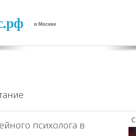
с.рф
в Москве
итание
С
ейного психолога в