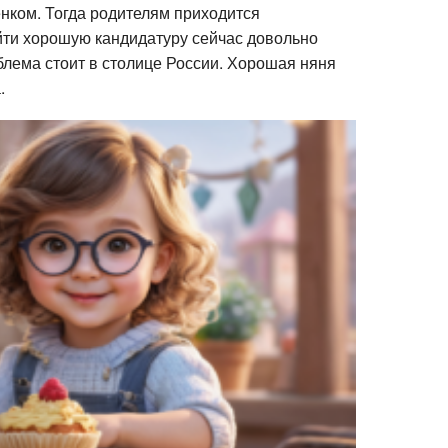
енком. Тогда родителям приходится
и
подсказки
йти хорошую кандидатуру сейчас довольно
блема стоит в столице России. Хорошая няня
.