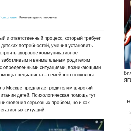
к
Психология
|
Комментарии
отключены
записи
Консультация
семейного
психолога
в
ый и ответственный процесс, который требует
Москве
 детских потребностей, умения установить
 строить здоровое коммуникативное
м заботливым и внимательным родителям
 с определенными ситуациями, возникающими
Би
помощь специалиста – семейного психолога.
ЯГ
а в Москве предлагает родителям широкий
итании детей. Психологическая помощь тут
н
зникновения серьезных проблем, но и как
егативных ситуаций.