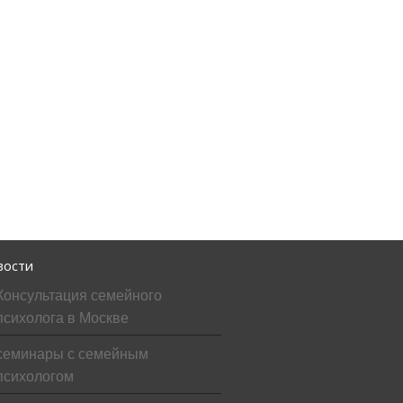
вости
Консультация семейного
психолога в Москве
семинары с семейным
психологом