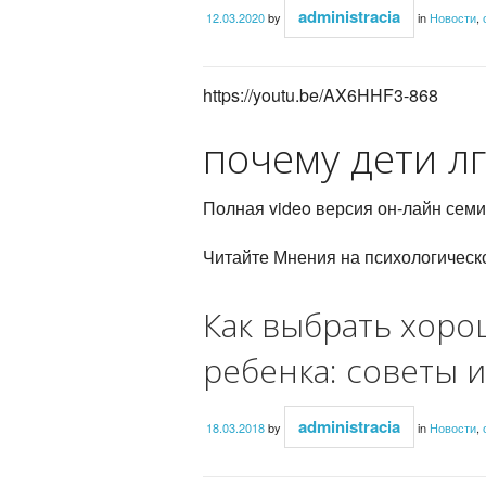
administracia
12.03.2020
by
in
Новости
,
https://youtu.be/AX6HHF3-868
почему дети лг
Полная video версия он-лайн с
Читайте Мнения на психологичес
Как выбрать хоро
ребенка: советы и
administracia
18.03.2018
by
in
Новости
,