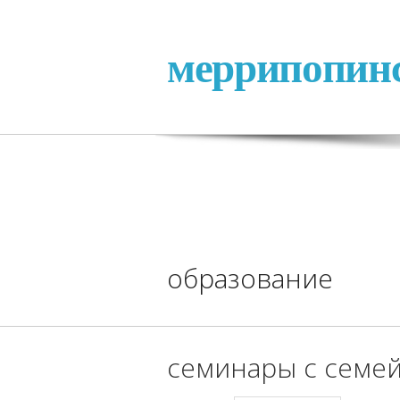
меррипопин
образование
семинары с семе