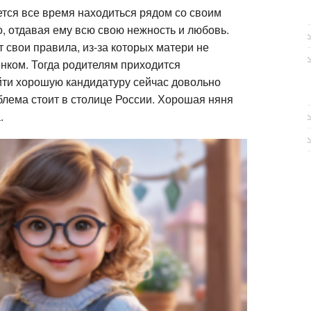
няню
ется все время находиться рядом со своим
для
, отдавая ему всю свою нежность и любовь.
своего
ребенка:
 свои правила, из-за которых матери не
советы
енком. Тогда родителям приходится
и
подсказки
йти хорошую кандидатуру сейчас довольно
блема стоит в столице России. Хорошая няня
.