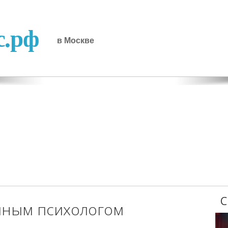
с.рф
в Москве
С
йным психологом