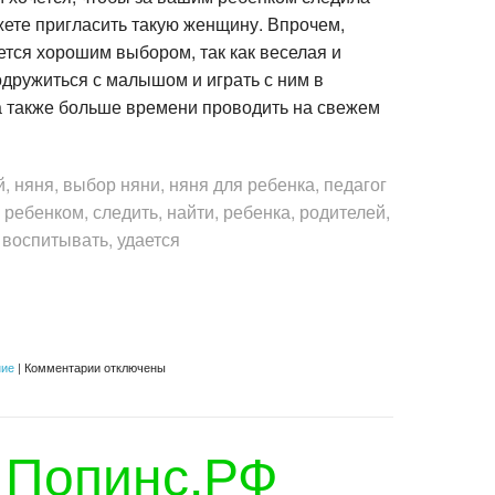
жете пригласить такую женщину. Впрочем,
яется хорошим выбором, так как веселая и
дружиться с малышом и играть с ним в
 также больше времени проводить на свежем
, няня, выбор няни, няня для ребенка, педагог
 ребенком, следить, найти, ребенка, родителей,
воспитывать, удается
к
ние
|
Комментарии
отключены
записи
Идеальная
няня
 Попинс.РФ