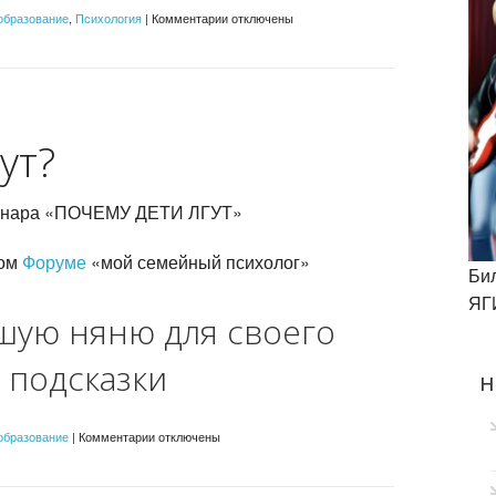
к
образование
,
Психология
|
Комментарии
отключены
записи
семинары
с
семейным
психологом
ут?
еминара «ПОЧЕМУ ДЕТИ ЛГУТ»
ком
Форуме
«мой семейный психолог»
Би
ЯГ
шую няню для своего
 подсказки
н
к
образование
|
Комментарии
отключены
записи
Как
выбрать
хорошую